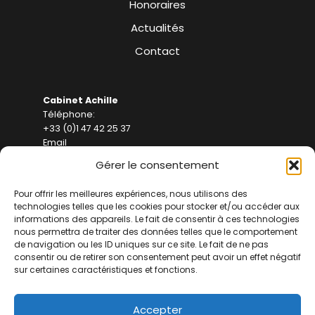
Honoraires
Actualités
Contact
Cabinet Achille
Téléphone:
+33 (0)1 47 42 25 37
Email
contact(at)achille-avocats.com
Gérer le consentement
Adresse
Pour offrir les meilleures expériences, nous utilisons des
Achille Avocats
technologies telles que les cookies pour stocker et/ou accéder aux
informations des appareils. Le fait de consentir à ces technologies
5 Av. Alphand, 75116 Paris
nous permettra de traiter des données telles que le comportement
de navigation ou les ID uniques sur ce site. Le fait de ne pas
consentir ou de retirer son consentement peut avoir un effet négatif
sur certaines caractéristiques et fonctions.
Accepter