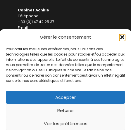
Cabinet Achille
Téléphone:
+33 (0)1 47 42 25 37
Email
contact(at)achille-avocats.com
Gérer le consentement
Adresse
Pour offrir les meilleures expériences, nous utilisons des
Achille Avocats
technologies telles que les cookies pour stocker et/ou accéder aux
informations des appareils. Le fait de consentir à ces technologies
5 Av. Alphand, 75116 Paris
nous permettra de traiter des données telles que le comportement
de navigation ou les ID uniques sur ce site. Le fait de ne pas
consentir ou de retirer son consentement peut avoir un effet négatif
sur certaines caractéristiques et fonctions.
Accepter
Refuser
Voir les préférences
Mentions légales
- tous droits réservés